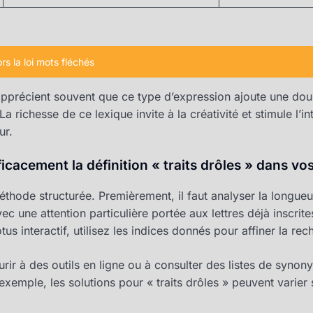
ors la loi mots fléchés
précient souvent que ce type d’expression ajoute une dou
a richesse de ce lexique invite à la créativité et stimule l’in
ur.
acement la définition « traits drôles » dans vo
éthode structurée. Premièrement, il faut analyser la longue
vec une attention particulière portée aux lettres déjà inscrit
s interactif, utilisez les indices donnés pour affiner la rec
rir à des outils en ligne ou à consulter des listes de synony
emple, les solutions pour « traits drôles » peuvent varier s