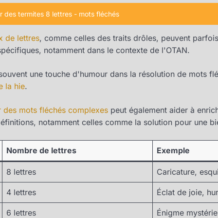
ur des termites 8 lettres - mots fléchés
x de lettres
, comme celles des traits drôles, peuvent parfois
pécifiques, notamment dans le contexte de l'OTAN.
t souvent une touche d'humour dans la résolution de mots f
 la hie
.
r des mots fléchés complexes
peut également aider à enrich
finitions, notamment celles comme la solution pour une bièr
Nombre de lettres
Exemple
8 lettres
Caricature, esqu
4 lettres
Éclat de joie, h
6 lettres
Énigme mystérie