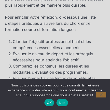
plus rapidement et de manière plus durable.
Pour enrichir votre réflexion, ci-dessous une liste
d’étapes pratiques à suivre lors du choix entre
formation courte et formation longue :
Clarifier l’objectif professionnel final et les
compétences essentielles à acquérir.
Évaluer le niveau de départ et les prérequis
nécessaires pour atteindre l’objectif.
Comparez les contenus, les durées et les
modalités d’évaluation des programmes.
Évaluer l’impact sur le temps disponible et la
charge de travail quotidienne.
Nous utilisons des cookies pour vous garantir la meilleure
Consulter des témoignages et des retours
expérience sur notre site web. Si vous continuez à utiliser ce
site, nous supposerons que vous en êtes satisfait.
d’expérience d’apprenants et de professionnels
du secteur.
OK
Non
Considérer les perspectives d’employabilité et la