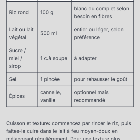
blanc ou complet selon
Riz rond
100 g
besoin en fibres
Lait ou lait
entier ou léger, selon
500 ml
végétal
préférence
Sucre /
miel /
1 c.à soupe
à adapter
sirop
Sel
1 pincée
pour rehausser le goût
cannelle,
optionnel mais
Épices
vanille
recommandé
Cuisson et texture: commencez par rincer le riz, puis
faites-le cuire dans le lait à feu moyen-doux en
mélangeant régulièrement. Pour une texture plus