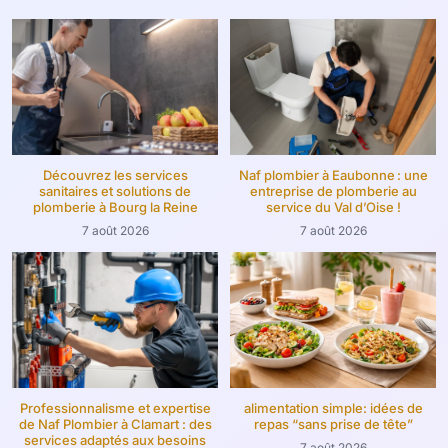
Découvrez les services
Naf plombier à Eaubonne : une
sanitaires et solutions de
entreprise de plomberie au
plomberie à Bourg la Reine
service du Val d’Oise !
7 août 2026
7 août 2026
Professionnalisme et expertise
alimentation simple: idées de
de Naf Plombier à Clamart : des
repas “sans prise de tête”
services adaptés aux besoins
7 août 2026