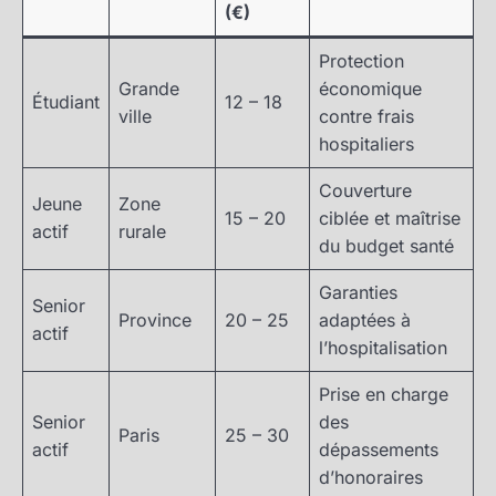
(€)
Protection
Grande
économique
Étudiant
12 – 18
ville
contre frais
hospitaliers
Couverture
Jeune
Zone
15 – 20
ciblée et maîtrise
actif
rurale
du budget santé
Garanties
Senior
Province
20 – 25
adaptées à
actif
l’hospitalisation
Prise en charge
Senior
des
Paris
25 – 30
actif
dépassements
d’honoraires