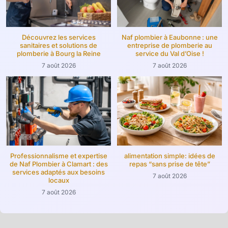
Découvrez les services
Naf plombier à Eaubonne : une
sanitaires et solutions de
entreprise de plomberie au
plomberie à Bourg la Reine
service du Val d’Oise !
7 août 2026
7 août 2026
Professionnalisme et expertise
alimentation simple: idées de
de Naf Plombier à Clamart : des
repas “sans prise de tête”
services adaptés aux besoins
7 août 2026
locaux
7 août 2026