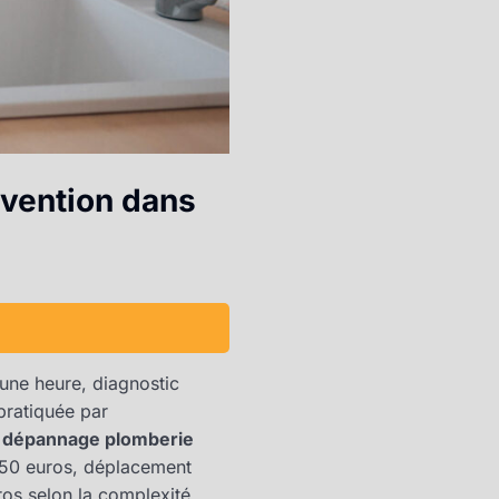
rvention dans
’une heure, diagnostic
 pratiquée par
n
dépannage plomberie
 150 euros, déplacement
ros selon la complexité,