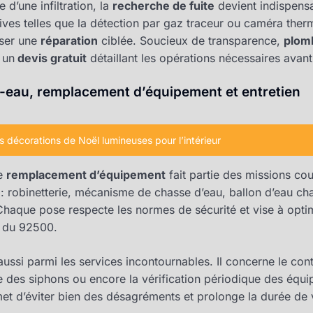
 d’une infiltration, la
recherche de fuite
devient indispensab
es telles que la détection par gaz traceur ou caméra thermi
iser une
réparation
ciblée. Soucieux de transparence,
plomb
 un
devis gratuit
détaillant les opérations nécessaires avant
fe-eau, remplacement d’équipement et entretien
es décorations de Noël lumineuses pour l’intérieur
le
remplacement d’équipement
fait partie des missions co
: robinetterie, mécanisme de chasse d’eau, ballon d’eau cha
haque pose respecte les normes de sécurité et vise à opt
 du 92500.
 aussi parmi les services incontournables. Il concerne le con
e des siphons ou encore la vérification périodique des équi
t d’éviter bien des désagréments et prolonge la durée de vi