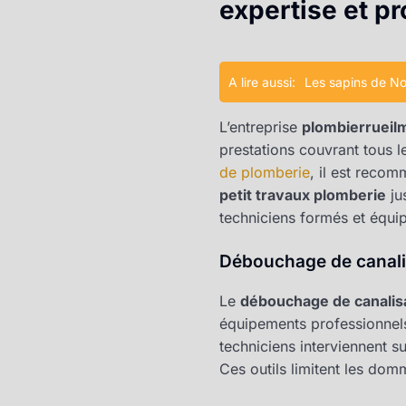
expertise et pr
A lire aussi:
Les sapins de Noë
L’entreprise
plombierrueil
prestations couvrant tous 
de plomberie
, il est reco
petit travaux plomberie
ju
techniciens formés et équ
Débouchage de canalisa
Le
débouchage de canalis
équipements professionnels
techniciens interviennent s
Ces outils limitent les dom