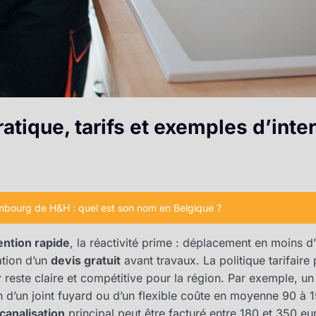
atique, tarifs et exemples d’inte
imbourg de H&H : quel est son nom en Belgique ?
ention rapide
, la réactivité prime : déplacement en moins d
ation d’un
devis gratuit
avant travaux. La politique tarifaire
r
reste claire et compétitive pour la région. Par exemple, u
 d’un joint fuyard ou d’un flexible coûte en moyenne 90 à
analisation
principal peut être facturé entre 180 et 350 eu