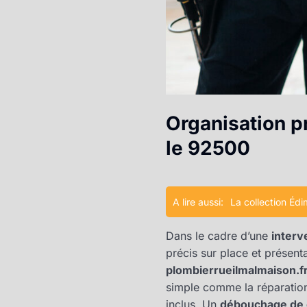
Organisation pr
le 92500
A lire aussi:
La collection Éd
Dans le cadre d’une
interv
précis sur place et présent
plombierrueilmalmaison.f
simple comme la réparation
inclus. Un
débouchage de c