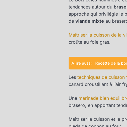
tendances autour du
brase
approche qui privilégie le 
de
viande mixte
au brasero
Maîtriser la cuisson de la v
croûte au foie gras.
A lire aussi:
Recette de la bom
Les
techniques de cuisson 
canard croustillant à l’air fr
Une
marinade bien équilibr
brasero, en apportant tendr
Maîtriser la cuisson et la 
pieds de cochon au four.