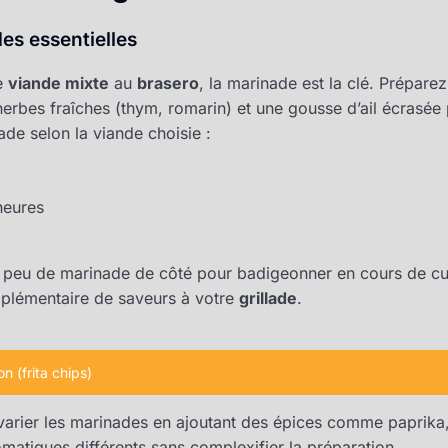
es essentielles
e
viande mixte
au
brasero
, la marinade est la clé. Préparez
herbes fraîches (thym, romarin) et une gousse d’ail écrasée 
de selon la viande choisie :
heures
 peu de marinade de côté pour badigeonner en cours de cui
pplémentaire de saveurs à votre
grillade
.
n (frita chips)
varier les marinades en ajoutant des épices comme paprik
omatiques différents sans complexifier la préparation.