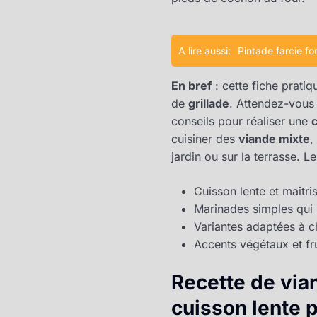
A lire aussi:
Pintade farcie for
En bref
: cette fiche prat
de
grillade
. Attendez-vous
conseils pour réaliser une
cuisiner des
viande mixte
,
jardin ou sur la terrasse. 
Cuisson lente et maîtr
Marinades simples qui r
Variantes adaptées à c
Accents végétaux et fru
Recette de via
cuisson lente p