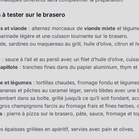
 à tester sur le brasero
s et viande
: alternez morceaux de
viande mixte
et légume
arinade légère et une cuisson tournante sur le brasero.
de, sardines ou maquereau au grill, huile d’olive, citron et 
a
: sauce à l’ail et au persil avec un filet d’huile d’olive, cuis
pillote
: tranches fines dans du papier aluminium, thym et h
ge et légumes
: tortillas chaudes, fromage fondu et légumes 
ananas et pêches au caramel léger, servis tièdes avec une 
mbert dans sa boîte, grillé jusqu’à ce qu’il soit fondant, 
gros champignons farcis au fromage frais et fines herbes, cu
a
: pierre à pizza sur le brasero, pâte, sauce, fromage et t
s épaisses grillées en apéritif, servies avec pain et olives.