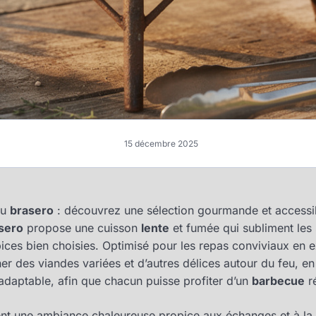
15 décembre 2025
u
brasero
: découvrez une sélection gourmande et access
sero
propose une cuisson
lente
et fumée qui subliment les
ces bien choisies. Optimisé pour les repas conviviaux en ext
er des viandes variées et d’autres délices autour du feu, en
adaptable, afin que chacun puisse profiter d’un
barbecue
ré
ent une ambiance chaleureuse propice aux échanges et à la 