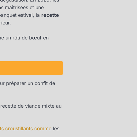
s maîtrisées et une
banquet estival, la
recette
ieur.
me un rôti de bœuf en
ur préparer un confit de
ecette de viande mixte au
s croustillants comme
les