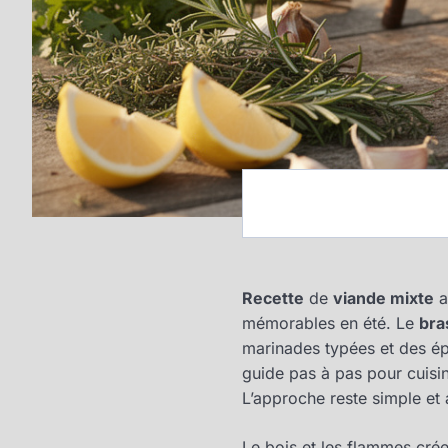
Recette
de
viande mixte
a
mémorables en été. Le
bra
marinades typées et des épi
guide pas à pas pour cuisin
L’approche reste simple et 
Le bois et les flammes cré