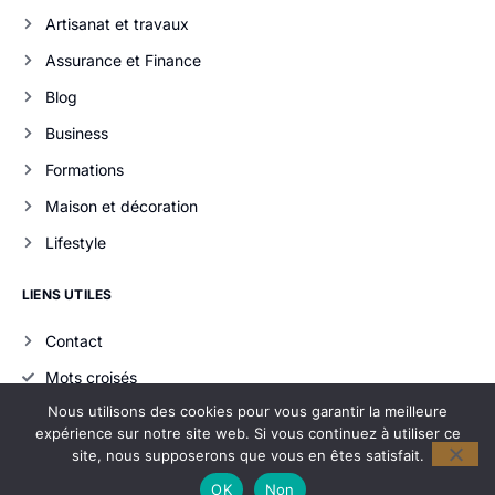
Artisanat et travaux
Assurance et Finance
Blog
Business
Formations
Maison et décoration
Lifestyle
LIENS UTILES
Contact
Mots croisés
Nous utilisons des cookies pour vous garantir la meilleure
expérience sur notre site web. Si vous continuez à utiliser ce
Copyright 2026
site, nous supposerons que vous en êtes satisfait.
OK
Non