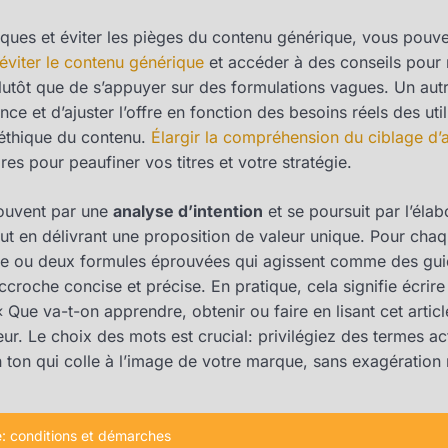
iques et éviter les pièges du contenu générique, vous pouv
éviter le contenu générique
et accéder à des conseils pour re
utôt que de s’appuyer sur des formulations vagues. Un autre
ence et d’ajuster l’offre en fonction des besoins réels des uti
’éthique du contenu.
Élargir la compréhension du ciblage d’
s pour peaufiner vos titres et votre stratégie.
ouvent par une
analyse d’intention
et se poursuit par l’élabo
ut en délivrant une proposition de valeur unique. Pour chaqu
ne ou deux formules éprouvées qui agissent comme des guid
accroche concise et précise. En pratique, cela signifie écrire
 Que va-t-on apprendre, obtenir ou faire en lisant cet articl
eur. Le choix des mots est crucial: privilégiez des termes ac
un ton qui colle à l’image de votre marque, sans exagération 
e: conditions et démarches