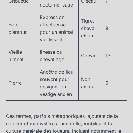
Chouette
Oiseau
7
nocturne, sage
Expression
Tigre,
Bête
affectueuse
cheval,
9
d’amour
pour un animal
chien…
vieillissant
Vieille
ânesse ou
Cheval
13
jument
cheval âgé
Ancêtre de lieu,
souvent pour
Non
Pierre
6
désigner un
animal
vestige ancien
Ces termes, parfois métaphoriques, ajoutent de la
couleur et du mystère à une grille, mobilisant la
culture générale des joueurs, incluant notamment le