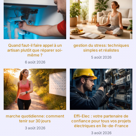
Quand faut-il faire appel à un
gestion du stress: techniques
artisan plutôt que réparer soi-
simples et réalistes
même ?
5 août 2026
6 août 2026
marche quotidienne: comment
Effi-Elec : votre partenaire de
tenir sur 30 jours
confiance pour tous vos projets
électriques en Île-de-France
3 août 2026
3 août 2026